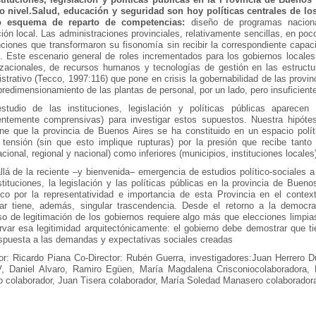
o nivel.Salud, educación y seguridad son hoy políticas centrales de lo
o esquema de reparto de competencias:
diseño de programas nacional
ión local. Las administraciones provinciales, relativamente sencillas, en p
nciones que transformaron su fisonomía sin recibir la correspondiente capa
s. Este escenario general de roles incrementados para los gobiernos locale
izacionales, de recursos humanos y tecnologías de gestión en las estructu
strativo (Tecco, 1997:116) que pone en crisis la gobernabilidad de las provin
redimensionamiento de las plantas de personal, por un lado, pero insuficient
tudio de las instituciones, legislación y políticas públicas aparecen
ientemente comprensivas) para investigar estos supuestos. Nuestra hipótes
ne que la provincia de Buenos Aires se ha constituido en un espacio políti
e tensión (sin que esto implique rupturas) por la presión que recibe tanto
acional, regional y nacional) como inferiores (municipios, instituciones locales
lá de la reciente –y bienvenida– emergencia de estudios político-sociales a 
stituciones, la legislación y las políticas públicas en la provincia de Bueno
ico por la representatividad e importancia de esta Provincia en el conte
iar tiene, además, singular trascendencia. Desde el retorno a la democ
o de legitimación de los gobiernos requiere algo más que elecciones limpias
rvar esa legitimidad arquitectónicamente: el gobierno debe demostrar que 
espuesta a las demandas y expectativas sociales creadas
or: Ricardo Piana Co-Director: Rubén Guerra, investigadores:Juan Herrero D
V, Daniel Alvaro, Ramiro Egüen, María Magdalena Crisconiocolaboradora, 
o colaborador, Juan Tisera colaborador, María Soledad Manasero colaborador