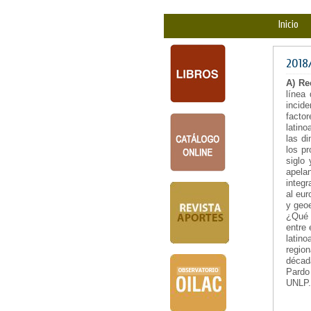
Inicio
2018
A) Re
línea
incid
factor
latino
las d
los p
siglo
apelan
integr
al eur
y geoe
¿Qué 
entre
latin
regio
décad
Pardo
UNLP.