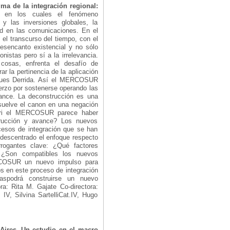
a de la integración regional:
s en los cuales el fenómeno
 y las inversiones globales, la
dad en las comunicaciones. En el
el transcurso del tiempo, con el
desencanto existencial y no sólo
istas pero sí a la irrelevancia.
 cosas, enfrenta el desafío de
ar la pertinencia de la aplicación
acques Derrida. Así el MERCOSUR
erzo por sostenerse operando las
avance. La deconstrucción es una
isuelve el canon en una negación
riori el MERCOSUR parece haber
rucción y avance? Los nuevos
cesos de integración que se han
 descentrado el enfoque respecto
rrogantes clave: ¿Qué factores
 ¿Son compatibles los nuevos
RCOSUR un nuevo impulso para
s en este proceso de integración
zaspodrá construirse un nuevo
a: Rita M. Gajate Co-directora:
 IV, Silvina SartelliCat.IV, Hugo
 Aires. Un estudio en el macro