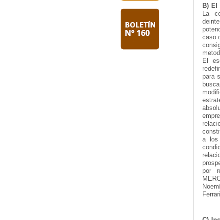
B) El
La co
deint
poten
caso 
consi
metodo
El es
redefi
para 
buscar
modif
estrat
absol
empre
relac
const
a los
condi
relac
prospe
por r
MERCO
Noemí 
Ferrar
C) In