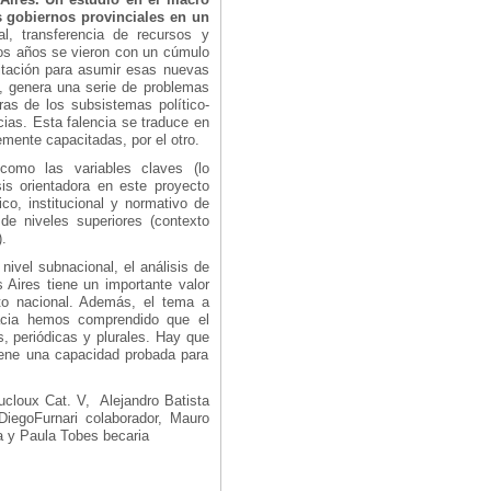
s gobiernos provinciales en un
, transferencia de recursos y
ocos años se vieron con un cúmulo
citación para asumir esas nuevas
s, genera una serie de problemas
ras de los subsistemas político-
cias. Esta falencia se traduce en
emente capacitadas, por el otro.
 como las variables claves (lo
is orientadora en este proyecto
co, institucional y normativo de
 de niveles superiores (contexto
).
nivel subnacional, el análisis de
s Aires tiene un importante valor
xto nacional. Además, el tema a
racia hemos comprendido que el
, periódicas y plurales. Hay que
tiene una capacidad probada para
ucloux Cat. V, Alejandro Batista
DiegoFurnari colaborador, Mauro
a y Paula Tobes becaria