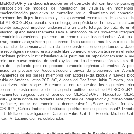
 MERCOSUR y su deconstrucción en el contexto del cambio de paradigm
ntraposición de modelos de integración se visualiza en momento
ernacionalización productiva se consolida por el dinamismo del comercio
ciaciónde los flujos financieros y el exponencial crecimiento de la veloci
del MERCOSUR,se percibe sin embargo, una pérdida de la fuerza inicial con 
guiente pasajedel impulso fundacional a un cierto letargo. Se trata de un 
lógico, queno necesariamente lleva al abandono de los proyectos integracion
cenariolatinoamericano presenta un contexto de incertidumbre. Así las
nirse, reorientarse,volver a posicionarse. Tales acciones nos llevan a consider
su estudio de la visiónanalítica de la deconstrucción que pertenece a J
á reconfigurarse como una zonade libre comercio o deconstruirse en el esfu
icaciones político institucionalesque le permitan su reposicionamiento y 
egia, una nueva práctica de análisisy lectura. La deconstrucción revisa y d
uta de significado pero no propone unmodelo orgánico alternativo. A p
ndido un proceso de ?deconstrucción? envez de proponerse su ?const
ionamientos de los países miembros con actoresextra bloque y nuevos pro
ituido en América Latina ?CELAC, Alianza del Pacíficoy Unión Europea-, han
 objetivos intra bloque. Buscaremos dar respuestaa los siguientes inte
cionan el sostenimiento de la agenda político social delMERCOSUR?
ionamientos surgidos con el avance del MERCOSUR? ¿Necesitael ME
rar? ¿Hacia dónde se reorienta este proceso de integración? ¿Existenintento
edefinirse, mutar de modelo o deconstruirse? ¿Sobre cuáles fortale
SUR? ¿Cuáles factores identitarios podrían ser su piedra basal? Director
B. Mellado, investigadores: Carolina Fabre Cat. III, Roberto Mirabelli Cat.
i Cat. V, Luciano Gomez colaborador.
stituciones, legislación y políticas públicas en la Provincia de Buenos