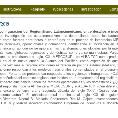
Institucional
Posgrado
Publicaciones
Investigación
Cont
/2019
configuración del Regionalismo Latinoamericano: entre desafíos e inc
 de investigación que actualmente venimos desarrollando, sobre los factor
en como fuerzas centrípetas o centrífugas en el proceso de integración 
es regionales, operacionales y domésticos identificando su incidencia en la
americano, aunque no se ignorarán las transformaciones globales por la inte
inámicas, globales, regionales y domésticas como ya se manifestara. Parti
rocesos preexistente al siglo XXI -MERCOSUR-, en ALBA-TCP como produc
 y en el de nuevo cuneo -la Alianza del Pacífico- como expresión de que
una vez más al regionalismo como estrategia de política exterior (Mellado,
aciónno respondan a los modelos tradicionales contemplados en el ordenamie
opeo. Portanto se pretende dar respuesta a los siguientes interrogantes: ¿Cuá
conómicosdel contexto regional que inciden en la trayectoria del regionalism
impacto eincidencia tienen los factores operacionales y los domésticos? ¿
 el regionalismode la AP frente al MERCOSUR y el ALBA-TCP ¿Qué diferencia
oamericano de laprimera y segunda década del siglo XXI? ¿Cuáles son 
nalismo actual? El análisistemporal se limita al siglo XXI distingui
a.Directora: Noemí B. Mellado; Codirectora Rita M. Gajate, investigadores
 Cat. V y Marcos Acevedo coloborador. Programa de incentivos al docente-