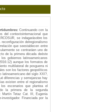
acto
ertidumbres:
Continuando con la
es del contextointernacional que
MERCOSUR, se indagarásobre los
 reconfiguración delregionalismo
rrelación que seestablecen entre
cularmente se centraráen uno de
to de la primera década deéste
 los gobiernos latinoamericanos
 2016:12) aunque los formatos de
nto multilateral de posguerra ni
les son los factores geopolíticos
o latinoamericano del siglo XXI?,
Qué diferencias y semejanzas hay
s existen entre el regionalismo
los escenarios que plantea el
endo la primera de la segunda
: Martín Tetaz Cat. III, Eugenia
investigador. Financiada por la