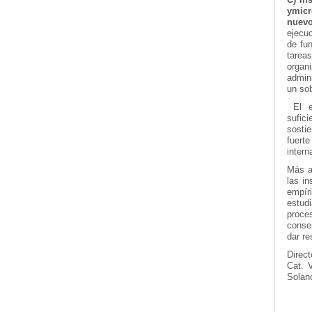
ymicr
nuev
ejecuc
de fu
tarea
organ
admini
un sob
El es
sufic
sostie
fuert
intern
Más al
las in
empír
estud
proces
conse
dar r
Direct
Cat. 
Solan