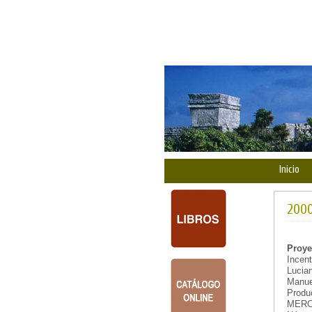
Inicio
2000
Proye
Incent
Lucian
Manuel
Produc
MERCOS