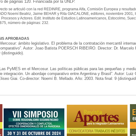
o de páginas 120. Financiada por la UNLP.
yecto se articuló con la red REDINRE, programa Alfa, Comisión Europea y resultado 
O Noemí Beatriz, Jaime BEHAR y Rita GIACALONE, editores, noviembre 2001, I
. Procesos y Actores. Edit. Instituto de Estudios Latinoamericanos, Estocolmo, Su
675, número de páginas: 232.
SIS APROBADAS
Mercosur: ámbito legislativo. El problema de la contratación mercantil interna
omparativo”. Autor: Joao Batista POERSCH RIBEIRO. Director: Dr. Marcelo H
 (distinguido).
Las PyMES en el Mercosur. Las políticas públicas para las pequeñas y med
e integración. Un abordaje comparativo entre Argentina y Brasil”. Autor: Luiz 
liseo Giai. Co-director: Noemí B. Mellado. Año: 2003. Nota final: 9 (distinguid